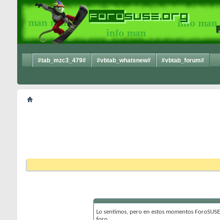
#tab_mzc3_479#
#vbtab_whatsnew#
#vbtab_forum#
Lo sentimos, pero en estos momentos ForoSUSE 
foro.