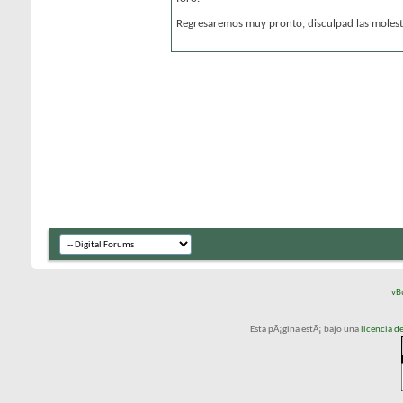
Regresaremos muy pronto, disculpad las molesti
vB
Esta pÃ¡gina estÃ¡ bajo una
licencia 